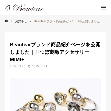
お知らせ
Beautearブランド商品紹介ページを公開しました｜耳つぼ刺激アクセサリーMIMI+
問い合わせ
Beautearブランド商品紹介ページを公開
Instagram
お友だち追加
しました｜耳つぼ刺激アクセサリー
ホーム
MIMI+
2024.09.25
2025.05.21
お知らせ
Beautearについて
耳を整える
耳つぼを知る